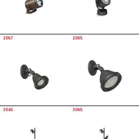
2067
2065
3045
3065