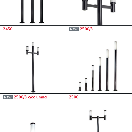
2450
2500/3
NEW
2500/3 c/columna
2500
NEW