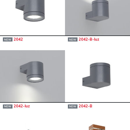
2042
2042-B-luz
NEW
NEW
2042-luz
2042-B
NEW
NEW