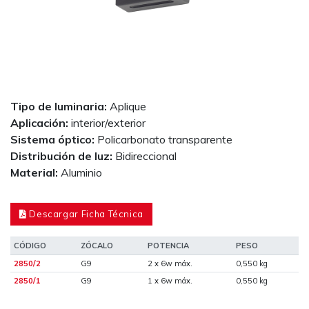
Tipo de luminaria:
Aplique
Aplicación:
interior/exterior
Sistema óptico:
Policarbonato transparente
Distribución de luz:
Bidireccional
Material:
Aluminio
Descargar Ficha Técnica
CÓDIGO
ZÓCALO
POTENCIA
PESO
2850/2
G9
2 x 6w máx.
0,550 kg
2850/1
G9
1 x 6w máx.
0,550 kg