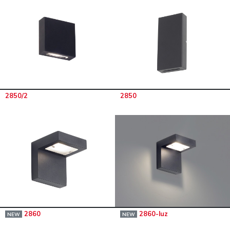
2850/2
2850
2860
2860-luz
NEW
NEW