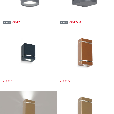
2042
2042-B
NEW
NEW
2093/1
2093/2