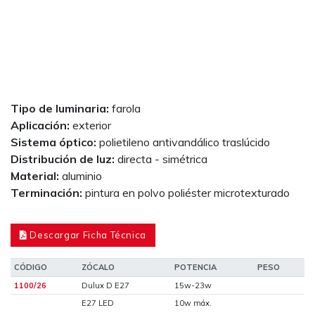
Tipo de luminaria:
farola
Aplicación:
exterior
Sistema óptico:
polietileno antivandálico traslúcido
Distribución de luz:
directa - simétrica
Material:
aluminio
Terminación:
pintura en polvo poliéster microtexturado
Descargar Ficha Técnica
CÓDIGO
ZÓCALO
POTENCIA
PESO
1100/26
Dulux D E27
15w-23w
E27 LED
10w máx.