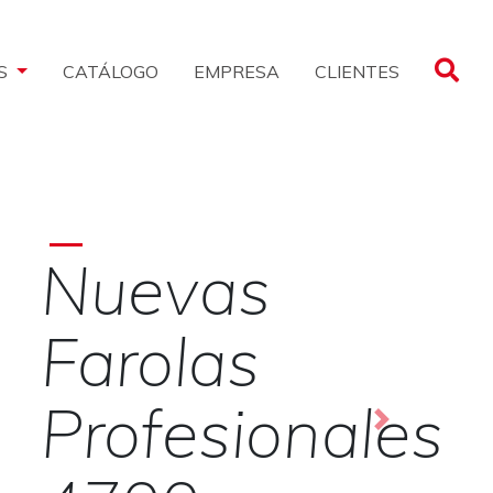
CLIENTES
S
CATÁLOGO
EMPRESA
¡Mirá
todas las
Siguiente
novedades!