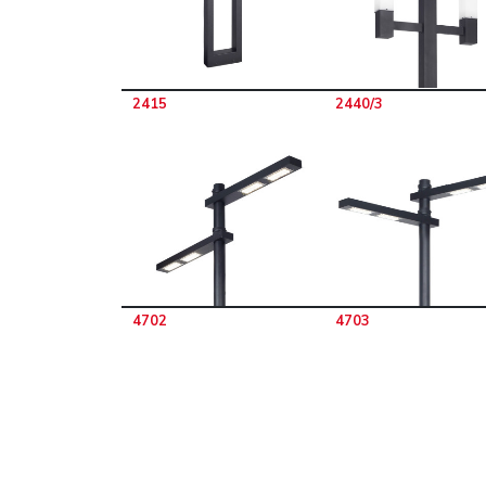
2415
2440/3
4702
4703