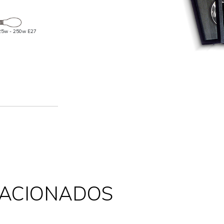
25w - 250w E27
LACIONADOS