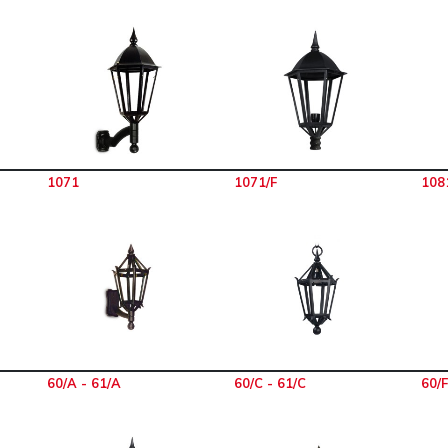
1071
1071/F
108
60/A - 61/A
60/C - 61/C
60/F