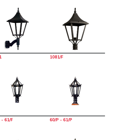
1
1081/F
 - 61/F
60/P - 61/P