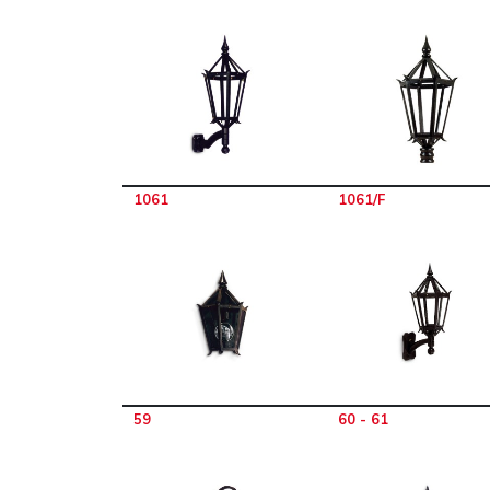
1061
1061/F
59
60 - 61