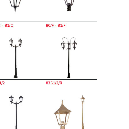
 - 81/C
80/F - 81/F
1/2
8361/2/R