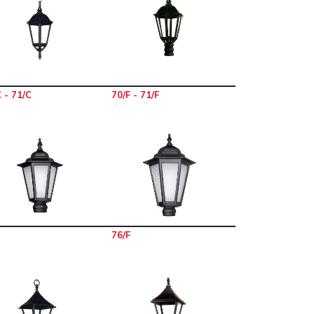
 - 71/C
70/F - 71/F
76/F