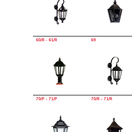
60/R - 61/R
69
70/P - 71/P
70/R - 71/R