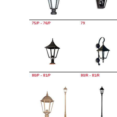
75/P - 76/P
79
80/P - 81/P
80/R - 81/R