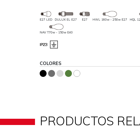
E27 LED
DULUX EL E27
E27
HWL 160w - 250w E27
HQL 1
NAV T70w - 150w E40
COLORES
PRODUCTOS RE