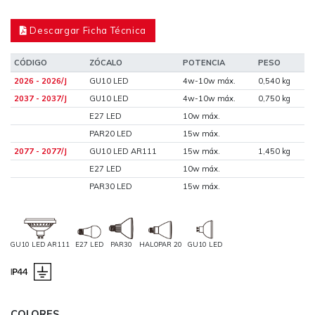
Descargar Ficha Técnica
CÓDIGO
ZÓCALO
POTENCIA
PESO
2026 - 2026/J
GU10 LED
4w-10w máx.
0,540 kg
2037 - 2037/J
GU10 LED
4w-10w máx.
0,750 kg
E27 LED
10w máx.
PAR20 LED
15w máx.
2077 - 2077/J
GU10 LED AR111
15w máx.
1,450 kg
E27 LED
10w máx.
PAR30 LED
15w máx.
GU10 LED AR111
E27 LED
PAR30
HALOPAR 20
GU10 LED
COLORES