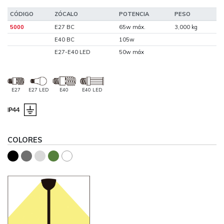
CÓDIGO
ZÓCALO
POTENCIA
PESO
5000
E27 BC
65w máx.
3,000 kg
E40 BC
105w
E27-E40 LED
50w máx
E27
E27 LED
E40
E40 LED
COLORES