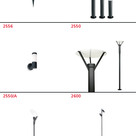
2556
2550
2550/A
2600