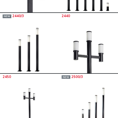
2440/3
2440
NEW
2450
2500/3
NEW