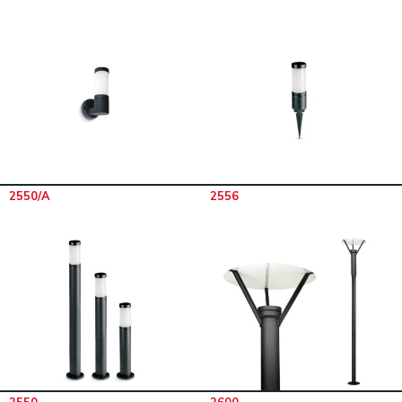
2550/A
2556