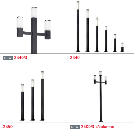
2440/3
2440
NEW
2450
2500/3 c/columna
NEW