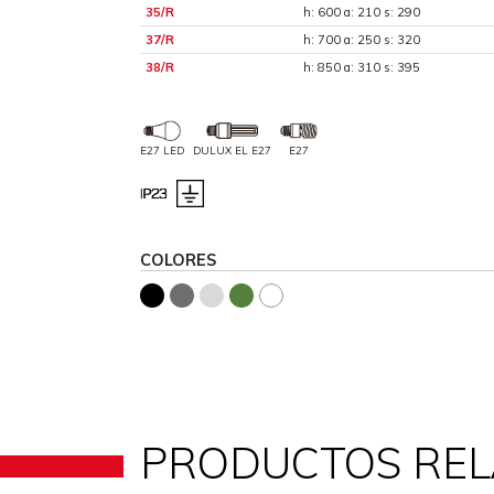
35/R
h: 600 a: 210 s: 290
37/R
h: 700 a: 250 s: 320
38/R
h: 850 a: 310 s: 395
E27 LED
DULUX EL E27
E27
COLORES
PRODUCTOS RE