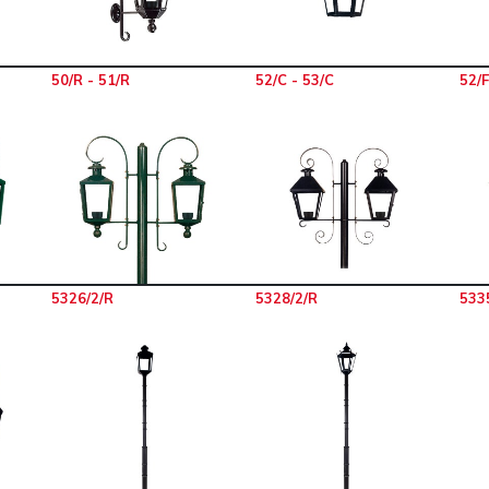
50/R - 51/R
52/C - 53/C
52/F
5326/2/R
5328/2/R
533