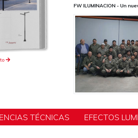
FW ILUMINACION - Un nuev
eto
ENCIAS TÉCNICAS
EFECTOS LUM