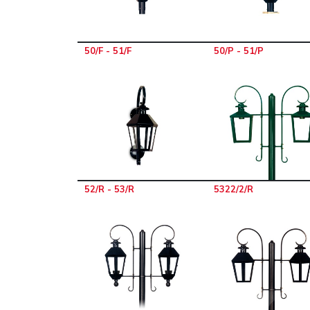
50/F - 51/F
50/P - 51/P
52/R - 53/R
5322/2/R