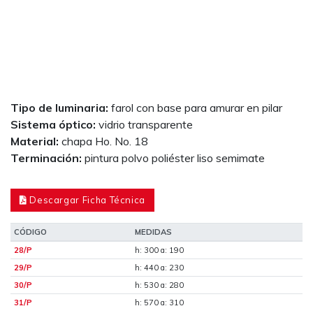
Tipo de luminaria:
farol con base para amurar en pilar
Sistema óptico:
vidrio transparente
Material:
chapa Ho. No. 18
Terminación:
pintura polvo poliéster liso semimate
Descargar Ficha Técnica
CÓDIGO
MEDIDAS
28/P
h: 300 a: 190
29/P
h: 440 a: 230
30/P
h: 530 a: 280
31/P
h: 570 a: 310