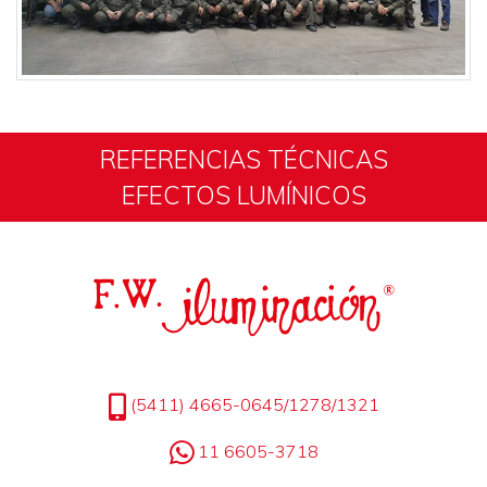
REFERENCIAS TÉCNICAS
EFECTOS LUMÍNICOS
(5411) 4665-0645/1278/1321
11 6605-3718