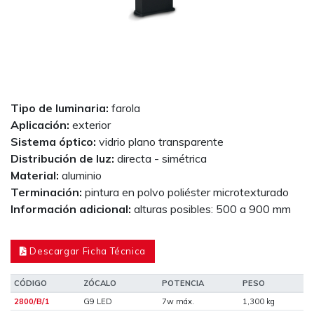
Tipo de luminaria:
farola
Aplicación:
exterior
Sistema óptico:
vidrio plano transparente
Distribución de luz:
directa - simétrica
Material:
aluminio
Terminación:
pintura en polvo poliéster microtexturado
Información adicional:
alturas posibles: 500 a 900 mm
Descargar Ficha Técnica
CÓDIGO
ZÓCALO
POTENCIA
PESO
2800/B/1
G9 LED
7w máx.
1,300 kg