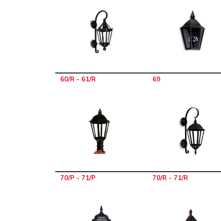
60/R - 61/R
69
70/P - 71/P
70/R - 71/R