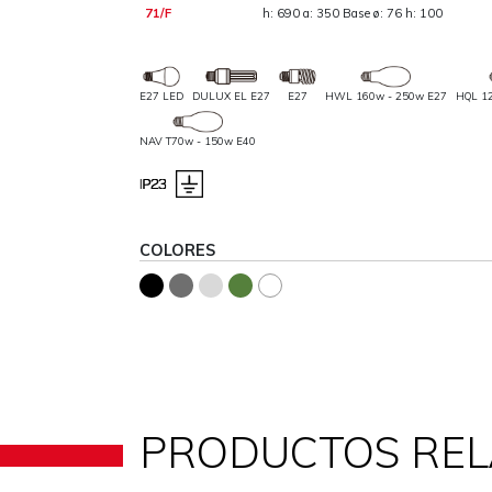
71/F
h: 690 a: 350 Base ø: 76 h: 100
E27 LED
DULUX EL E27
E27
HWL 160w - 250w E27
HQL 1
NAV T70w - 150w E40
COLORES
PRODUCTOS RE