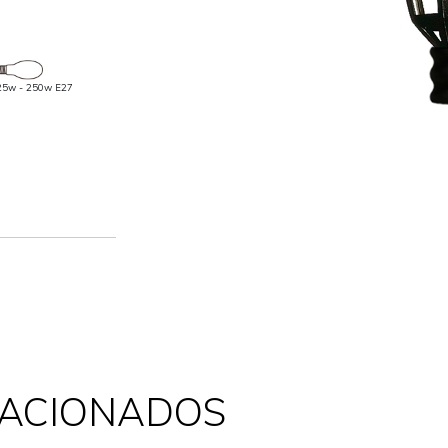
25w - 250w E27
LACIONADOS