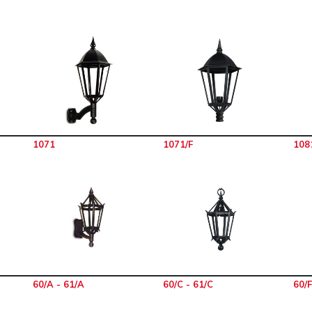
1071
1071/F
108
60/A - 61/A
60/C - 61/C
60/F