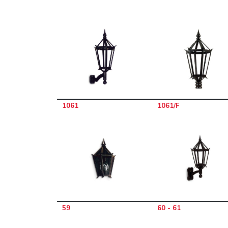
1061
1061/F
59
60 - 61