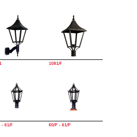
1
1081/F
 - 61/F
60/P - 61/P