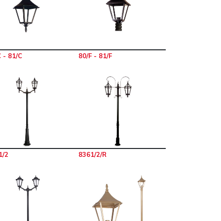
 - 81/C
80/F - 81/F
1/2
8361/2/R