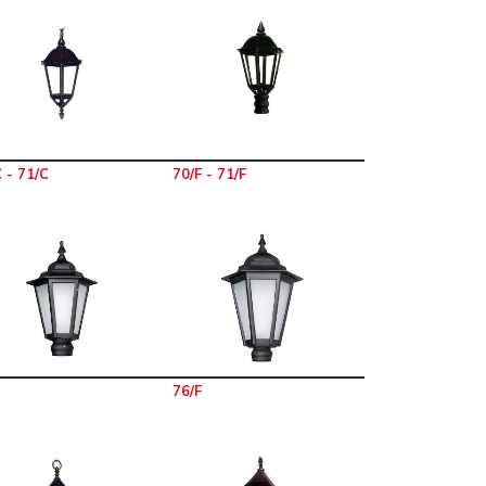
 - 71/C
70/F - 71/F
76/F