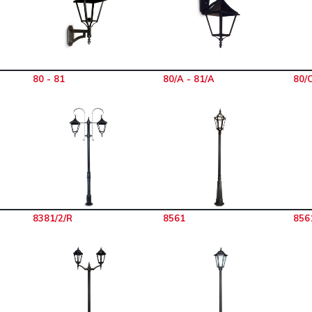
80 - 81
80/A - 81/A
80/C
8381/2/R
8561
856