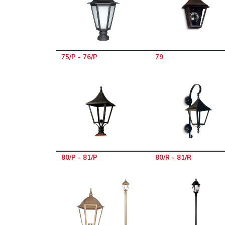
75/P - 76/P
79
80/P - 81/P
80/R - 81/R