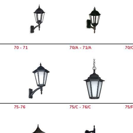
70 - 71
70/A - 71/A
70/C
75-76
75/C - 76/C
75/F