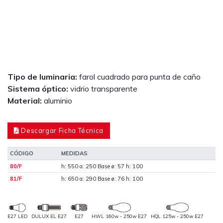
Tipo de luminaria:
farol cuadrado para punta de caño
Sistema óptico:
vidrio transparente
Material:
aluminio
Descargar Ficha Técnica
CÓDIGO
MEDIDAS
80/F
h: 550 a: 250 Base ø: 57 h: 100
81/F
h: 650 a: 290 Base ø: 76 h: 100
E27 LED
DULUX EL E27
E27
HWL 160w - 250w E27
HQL 125w - 250w E27