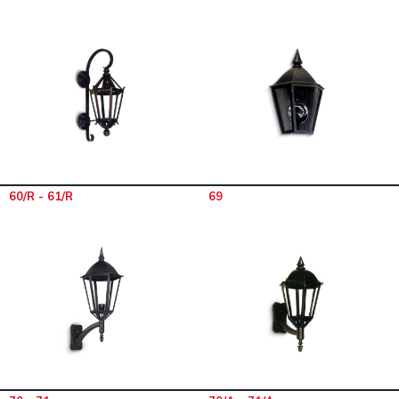
60/R - 61/R
69