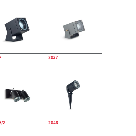
7
2037
5/2
2046