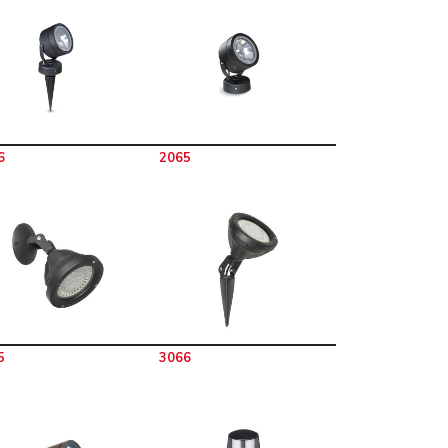
6
2065
5
3066