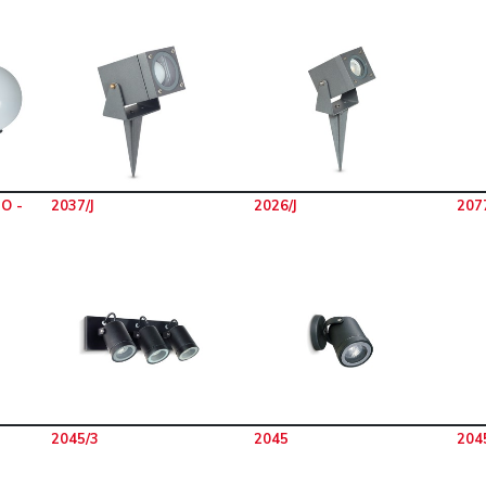
O -
2037/J
2026/J
207
2045/3
2045
204