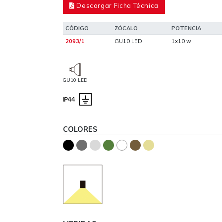
Descargar Ficha Técnica
CÓDIGO
ZÓCALO
POTENCIA
2093/1
GU10 LED
1x10 w
GU10 LED
COLORES