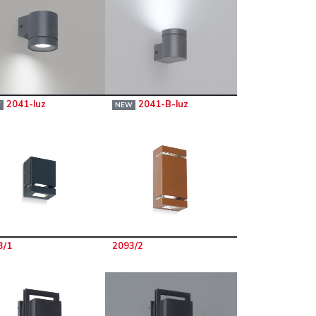
2041-luz
2041-B-luz
W
NEW
3/1
2093/2