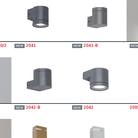
60/2
2041
2041-B
NEW
NEW
NE
2042-B
2042
209
NEW
NEW