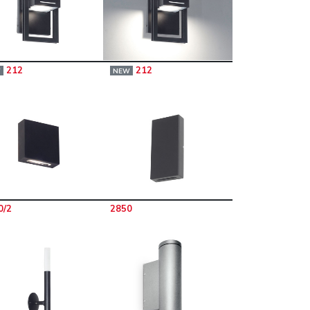
212
212
W
NEW
0/2
2850