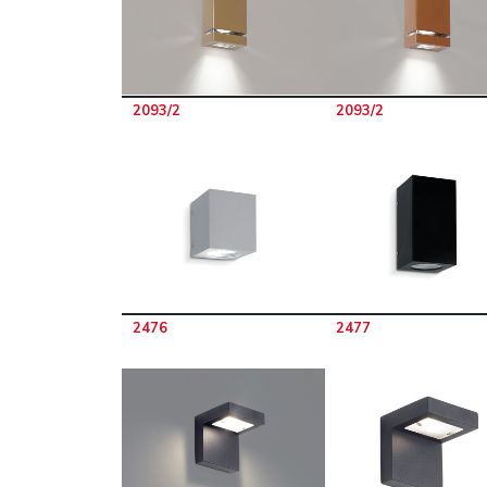
2093/2
2093/2
2476
2477