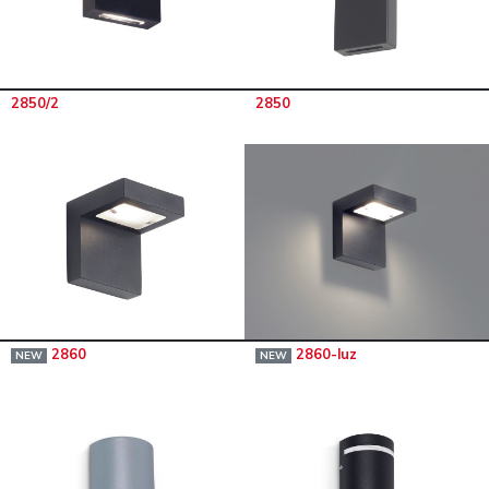
2850/2
2850
2860
2860-luz
NEW
NEW