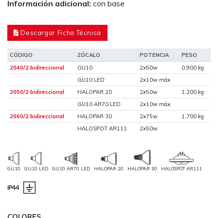
Información adicional:
con base
Descargar Ficha Técnica
CÓDIGO
ZÓCALO
POTENCIA
PESO
2040/2 bidireccional
GU10
2x50w
0,900 kg
GU10 LED
2x10w máx
2050/2 bidireccional
HALOPAR 20
2x50w
1,200 kg
GU10 AR70 LED
2x10w máx.
2060/2 bidireccional
HALOPAR 30
2x75w
1,700 kg
HALOSPOT AR111
2x50w
GU10
GU10 LED
GU10 AR70 LED
HALOPAR 20
HALOPAR 30
HALOSPOT AR111
COLORES