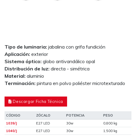
Tipo de luminaria:
jabalina con grifa fundición
Aplicación:
exterior
Sistema óptico:
globo antivandálico opal
Distribución de luz:
directa - simétrica
Material:
aluminio
Terminación:
pintura en polvo poliéster microtexturado
Descargar Ficha Técnica
CÓDIGO
ZÓCALO
POTENCIA
PESO
1039/J
E27 LED
30w
0,800 kg
1040/J
E27 LED
30w
1,500 kg