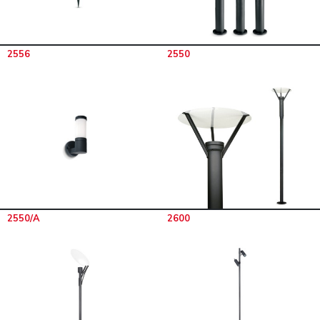
2556
2550
2550/A
2600