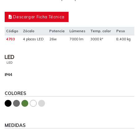
Descargar Ficha Técnica
Código
Zócalo
Potencia
Lúmenes
Temp. color
Peso
4703
4 placas LED
26w
7000 lm
3000 kº
8,400 kg
LED
COLORES
MEDIDAS