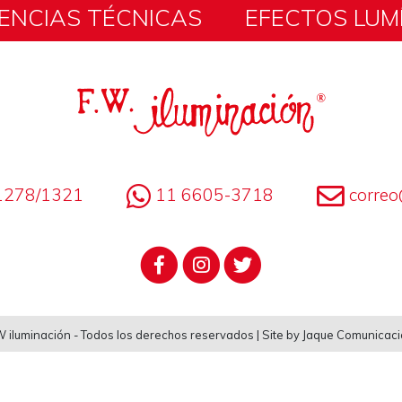
ENCIAS TÉCNICAS
EFECTOS LUM
1278/1321
11 6605-3718
correo
 iluminación - Todos los derechos reservados | Site by Jaque Comunicac