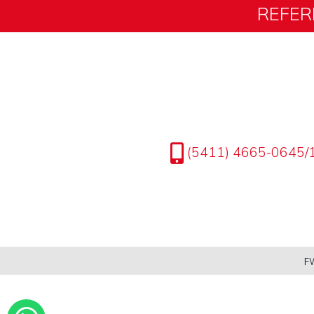
REFER
(5411) 4665-0645/
FW