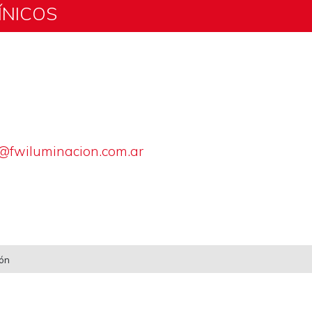
ÍNICOS
@fwiluminacion.com.ar
ión