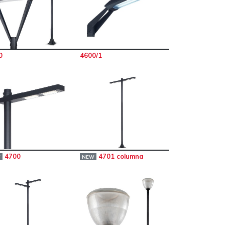
0
4600/1
4700
4701 columna
W
NEW