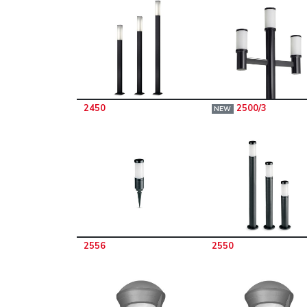
2450
2500/3
NEW
2556
2550