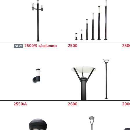
2500/3 c/columna
2500
250
NEW
2550/A
2600
290