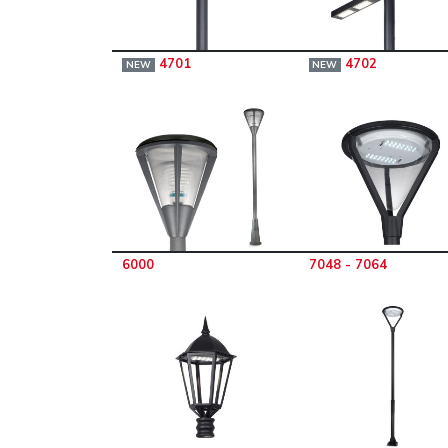
4701
4702
NEW
NEW
6000
7048 - 7064