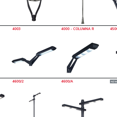
4003
4000 - COLUMNA R
450
4600/2
4600/A
NE