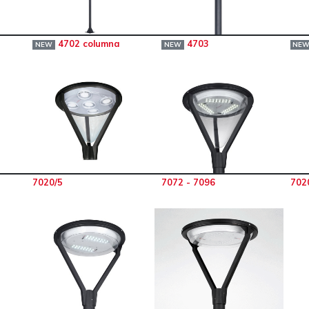
4702 columna
4703
NEW
NEW
NE
7020/5
7072 - 7096
702