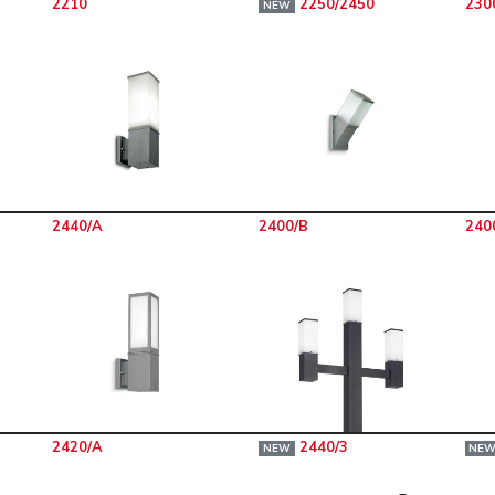
2210
2250/2450
230
NEW
2440/A
2400/B
240
2420/A
2440/3
NEW
NE