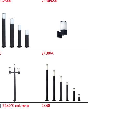
0-2500
2330/650
0
2400/A
2440/3 columna
2440
W