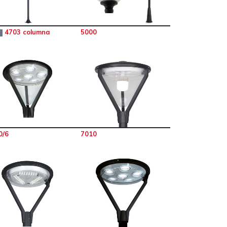
4703 columna
5000
W
0/6
7010