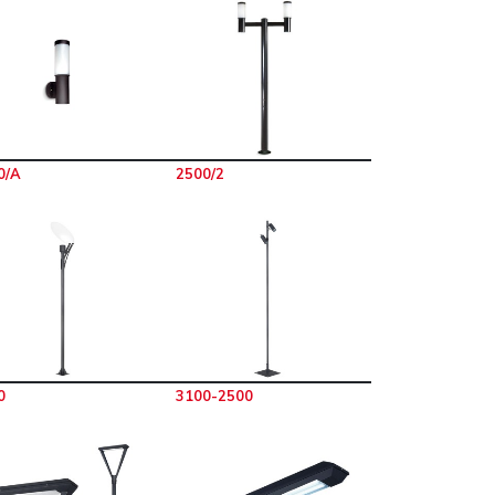
0/A
2500/2
0
3100-2500