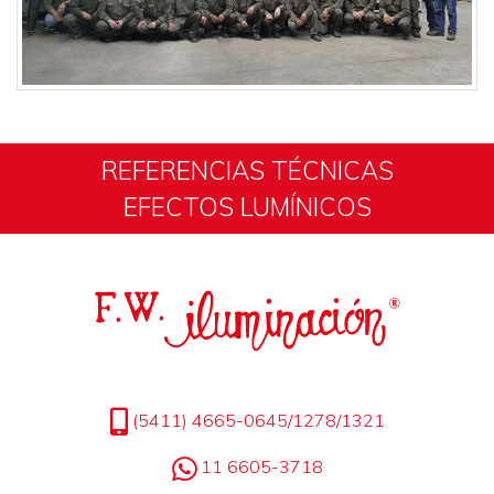
REFERENCIAS TÉCNICAS
EFECTOS LUMÍNICOS
(5411) 4665-0645/1278/1321
11 6605-3718