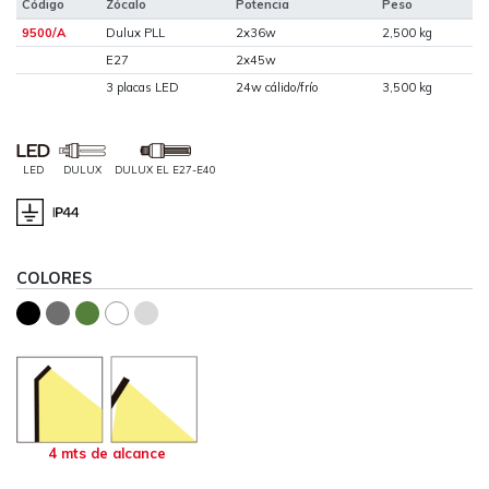
Código
Zócalo
Potencia
Peso
9500/A
Dulux PLL
2x36w
2,500 kg
E27
2x45w
3 placas LED
24w cálido/frío
3,500 kg
LED
DULUX
DULUX EL E27-E40
COLORES
4 mts de alcance