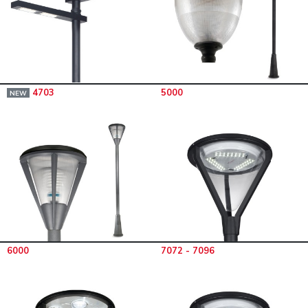
4703
5000
NEW
6000
7072 - 7096