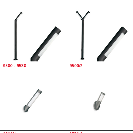
9500 - 9530
9500/2