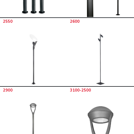
2550
2600
2900
3100-2500